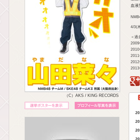
血液型
NMB
4/3
＜過
200
201
201
201
201
g
（C）AKS / KING RECORDS
立候補ポスターを表示
プロフィール写真を表示
20
20
20
20