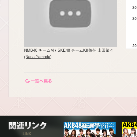
20
20
20
NMB48 チームM / SKE48 チームKII兼任 山田菜々
(Nana Yamada)
一覧ページに戻る
20
20
20
関連リンク
20