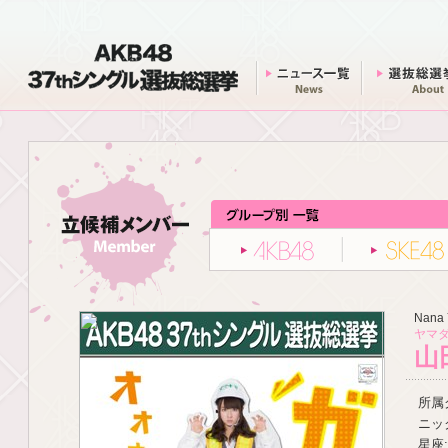
AKB48 37thシングル 選抜総選挙
ニュース一覧
AKB48
Nana
ヤマダ
山
所属グ
ニッ
星座