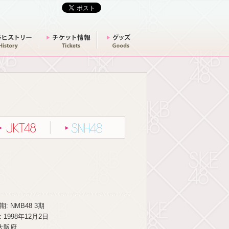
選挙ヒストリー
チケット情報
グッズ
グループ別一覧
JKT48
SNH48
: NMB48 3期
 1998年12月2日
 大阪府