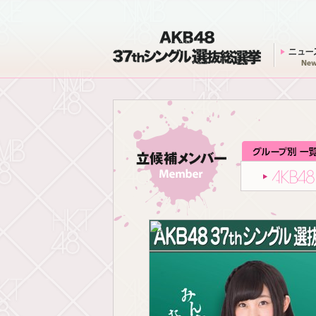
AKB48 37thシングル 選抜総選挙