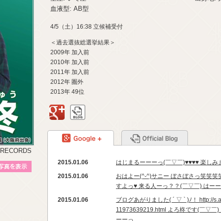
血液型: AB型
4/5（土）16:38 立候補受付
＜過去選抜総選挙結果＞
2009年 加入前
2010年 加入前
2011年 加入前
2012年 圏外
2013年 49位
google+
BLOG
google+
BLOG
 RECORDS
2015.01.06
はじまるーーーっ(￣▽￣)♥︎♥︎♥︎♥︎ 楽しみ
プロフィール写真を表示
2015.01.06
おはよー(^-^)サニー ぼさぼさっ笑笑
すよっ♥︎ 来る人ーっ？？(￣▽￣) はーーい！♥
2015.01.06
ブログあがりました( ´ ▽ ` )ﾉ！ http://s.am
11973639219.html よろ柊です(
ーーっ...