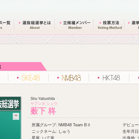
ニュース一覧
総選挙とは
立候補メンバー
投票方法
AKB48
SKE48
NMB48
HKT48
Shu Yabushita
ヤブシタ シュウ
薮下 柊
所属グループ: NMB48 Team BⅡ
デビュー期
ニックネーム: しゅう
生年月日:
星座: いて座
出身地: