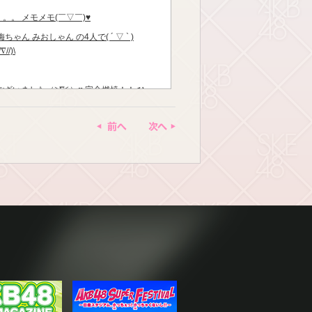
い。。。 メモメモ(￣▽￣)♥︎
ゃん みおしゃん の4人で( ´ ▽ ` )
/)\
いました（≧∇≦）♥︎ 完全燃焼！！ ひ
ございましたっっ もうすぐ夜公演っっ
前へ
次へ
//∇//)\るんるん♪ リハーサル終わって 本
/∇//)\
メイクは リハーサル終わってからだなぁ(=ﾟ
ん♪ 朝から 大好きなみかん食べて幸せ（≧∇≦）
=ﾟωﾟ)ﾉ そろそろ寝ようかなあ
ントだけ作った\(//∇//)\♥︎ やり方分か
） 今更 755 したくなってきた（≧∇≦）
たいし(=ﾟωﾟ)ﾉ アプリとって アカウ