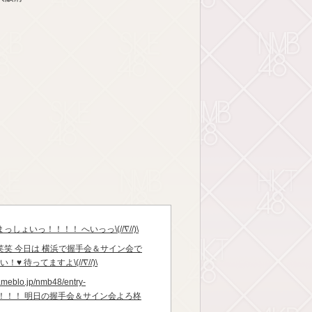
まっしょいっ！！！！ へいっっ\(//∇//)\
笑笑笑 今日は 横浜で握手会＆サイン会で
︎ 待ってますよ\(//∇//)\
eblo.jp/nmb48/entry-
￣▽￣)！！！ 明日の握手会＆サイン会よろ柊