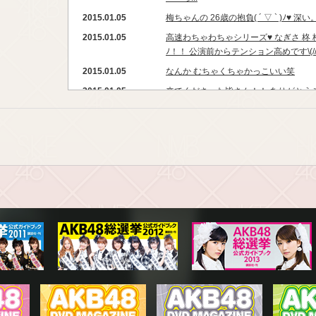
2015.01.05
梅ちゃんの 26歳の抱負( ´ ▽ ` )ﾉ♥︎ 深
2015.01.05
高速わちゃわちゃシリーズ♥︎ なぎさ 柊 梅ち
ﾉ！！ 公演前からテンション高めです\(//∇/
2015.01.05
なんか むちゃくちゃかっこいい笑
2015.01.05
来てくださった皆さん！！ ありがとうござ
ゅーーーーーーっっっ
2015.01.05
お昼公演 終わりました！ ありがとう
（≧∇≦）♥︎ がむばむぞーっ
2015.01.05
甲子園行きたいなあ♥︎♥︎♥︎ 開幕待ちっっ\(
番まで準備してます（≧∇≦） 楽しみ楽しみ\(/
2015.01.05
おはよー(^-^)サニー 髪型完了っ♥︎ 
ωﾟ)ﾉ 楽しみだなあ\(//∇//)\るんる
2015.01.05
ふぁああああ（≧∇≦） 眠たくなってきた(
（≧∇≦）♥︎ 755。。 なぎさと一緒に アカウ
んないから取り敢...
2015.01.04
わぁああああああああ♥︎♥︎♥︎ （笑）（笑
あいみるなぎっしゅー のトークに私も入り
ント...