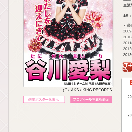
血液型
4/5
＜過
200
201
201
201
201
g
（C）AKS / KING RECORDS
20
立候補ポスターを表示
プロフィール写真を表示
20