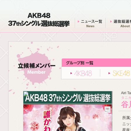
AKB48 37thシングル 選抜総選挙
ニュース一覧
AKB48
Airi 
タニガ
谷
所属グ
ニッ
星座