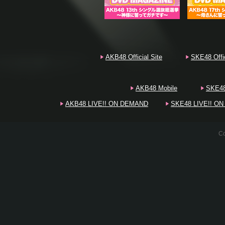
20
20
AKB48 Official Site
SKE48 Offic
20
AKB48 Mobile
SKE48
AKB48 LIVE!! ON DEMAND
SKE48 LIVE!! O
20
Co
20
20
20