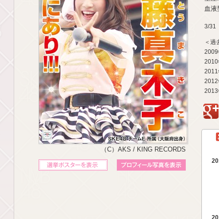
血液型
3/3
＜過
200
201
201
201
201
g
（C）AKS / KING RECORDS
20
立候補ポスターを表示
プロフィール写真を表示
20