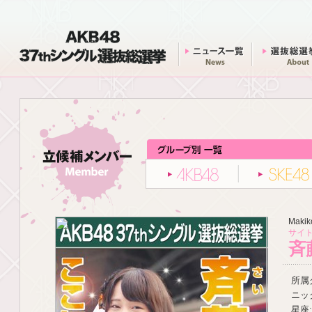
AKB48 37thシングル 選抜総選挙
ニュース一覧
AKB48
Makik
サイト
斉
所属グ
ニッ
星座