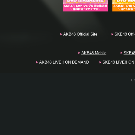
20
20
AKB48 Official Site
SKE48 Offic
AKB48 Mobile
SKE48
20
AKB48 LIVE!! ON DEMAND
SKE48 LIVE!! O
20
Co
20
20