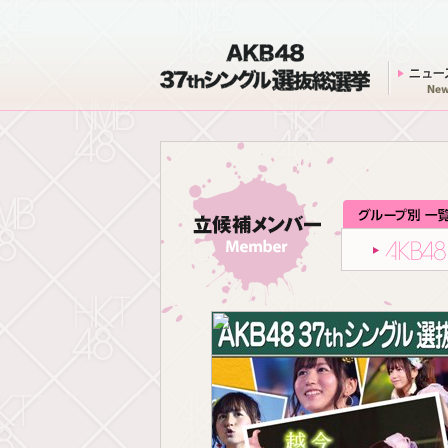
AKB48 37thシングル 選抜総選挙