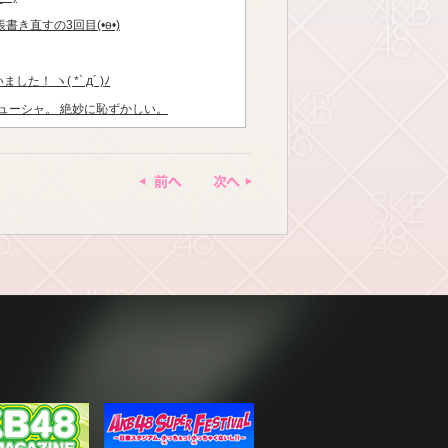
き直すの3回目(•ө•)
 ヽ( *` д´ )ﾉ
ューシャ。 絶妙に恥ずかしい。
(>_<) 昨日握手会でみんなが 頑張って
ど嬉しい(>_<)
前へ
次へ
い！ やっぱり最高ですヽ( *` д´ )ﾉ
のMC。 みんなに褒めてもらえました！
りかけシリーズ”の 新TVCMに出演させ
じきふりかけ担当です。 11月1日から
...
れます✨ 卓上と壁掛け。 幸せなことに壁
できました。 総選挙に入った上位16
((o(°▽°)o)))
ん✨ 可愛かったぁ。・゜・(ノ