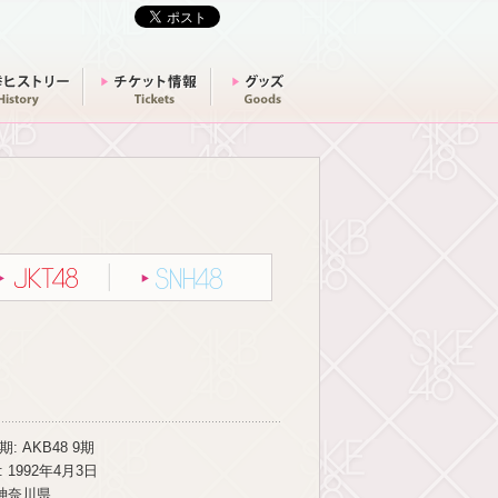
選挙ヒストリー
チケット情報
グッズ
グループ別一覧
JKT48
SNH48
: AKB48 9期
 1992年4月3日
 神奈川県