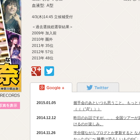
血液型: A型
4/3(木)14:45 立候補受付
＜過去選抜総選挙結果＞
2009年 加入前
2010年 圏外
2011年 35位
2012年 57位
2013年 48位
google+
Twitter
google+
Twitter
 RECORDS
2015.01.05
握手会のあといつも思うこと。 もっと
プロフィール写真を表示
（（（°Д°）））
2014.12.12
昨日のお話ですが、、、 全国ツアーが
けるのが楽しみ。
2014.11.26
半分寝ながらブログとか更新すると な
かったのに〜 睡魔は恐ろしいものや(´･_･