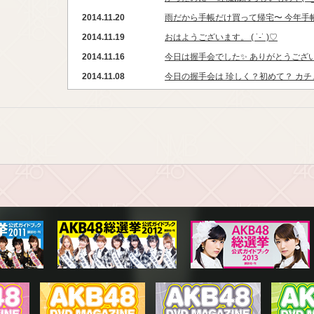
2014.11.20
雨だから手帳だけ買って帰宅〜 今年手帳書
2014.11.19
おはようございます。 ( ˙-˙ )♡
2014.11.16
今日は握手会でした✨ ありがとうございました！
2014.11.08
今日の握手会は 珍しく？初めて？ カチ
2014.11.04
CM選抜の速報7位 ありがとうございます
るよって 報告してくれたから… 速報だけ
2014.11.01
リクアワ1日目でした✨ うん。すっっごい楽し
今日一嬉しかったことは 小石ちゃんと
嬉しい、頑張ろ。
2014.10.28
この度、丸美屋さんの ”こだわり食感ふ
ていただきます！ 私はパリッ！の海老ひ
全国で放映されます。 そしてTVCMの楽曲
2014.10.25
SKE48の2015年カレンダーが発売さ
掛けメンバーに 入れていただくことが 
人。 私は純粋に数えても 16人には...
2014.10.23
そろそろ握手会で 着ぐるみ着れる時期だなぁ (
2014.10.17
ミュージックステーション 乃木坂46さ
Д`)・゜・。