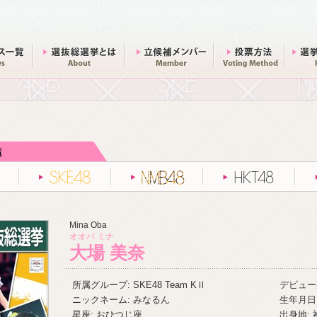
ニュース一覧
総選挙とは
立候補メンバー
投票方法
AKB48
SKE48
NMB48
HKT48
Mina Oba
オオバ ミナ
大場 美奈
所属グループ: SKE48 Team KⅡ
デビュー期
ニックネーム: みなるん
生年月日:
星座: おひつじ座
出身地: