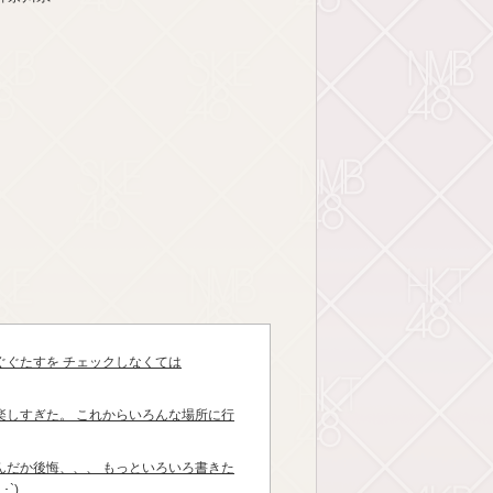
ぐぐたすを チェックしなくては
楽しすぎた。 これからいろんな場所に行
んだか後悔、、、 もっといろいろ書きた
`)