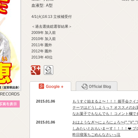
血液型: A型
4/1(火)16:13 立候補受付
＜過去選抜総選挙結果＞
2009年 加入前
2010年 加入前
2011年 圏外
2012年 圏外
2013年 40位
google+
BLOG
google+
BLOG
 RECORDS
2015.01.06
もうすぐ始まるよ〜！！！ 握手会クイ
プロフィール写真を表示
テーマはどうしようっ？ オススメのお
なお菓子でもなんでも！ コメント欄でもお
2015.01.06
おはようなぎ〜にょろにょろ〜(^.^)(^
しみたいとおもいまーす！！！！❤️ ブ
昨日寝落ちごめんなさいっ泣