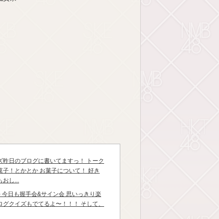
ズ昨日のブログに書いてますっ！ トーク
菓子！とかとか お菓子について！ 好き
し...
.^) 今日も握手会&サイン会 思いっきり楽
ログクイズもでてるよ〜！！！ そして、