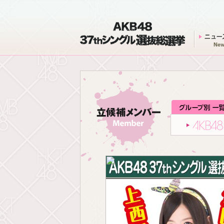
AKB48 37thシングル 選抜総選挙