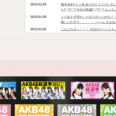
2015.01.05
握手会&サイン会 ありがとうございました(
た(^.^)(^.^) 今日の私服(^.^)(^.^) もふもふ
2015.01.05
とりあえず何かしたほうがいいかな？ 
嬉しいかぎり、、、、、 へへん まぁね
2015.01.05
こんにちはっ！！！ 今日のイベントも
ー？？？ 握手会の時の照明って 顔色
真とるとき明るいところ頑張ってさが
2015.01.05
ふぃーーー(^.^)(^.^) よし、お風呂
~＼ﾊ――ﾊ／~ ∧ﾍ三/∧ ﾉ||ﾒ∀ﾒY|ヽ /|乂王
2015.01.04
握手会ありがとう！ 新年一発目！！！楽
っぱり私のファンの方は ちゃんと私の
った！！！ みんなだいすき！ありがと
2015.01.04
2部10時半からスタートだよ！ 最初の
る？ 細かく記入してる？ 私は2015年
2015.01.04
おはようなぎ〜にょろにょろ〜(°_°) 握
をつけて、、、/ _ ; ひつじ〜めぇ〜
2015.01.04
みんなおやすみんみんぜみ〜(°_°) あっ
(*^^*) 明日の握手会よろしくね(*^^*) o=
Y|ヽ...