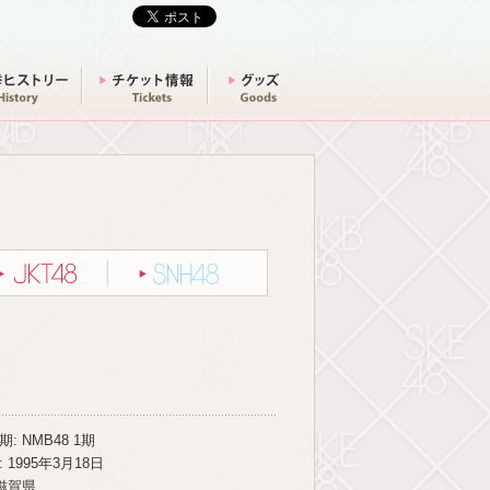
選挙ヒストリー
チケット情報
グッズ
グループ別一覧
JKT48
SNH48
: NMB48 1期
 1995年3月18日
 滋賀県