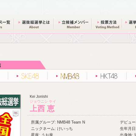
ニュース一覧
総選挙とは
立候補メンバー
投票方法
AKB48
SKE48
NMB48
HKT48
Kei Jonishi
ジョウニシ ケイ
上西 恵
所属グループ: NMB48 Team N
デビュー期
ニックネーム: けいっち
生年月日:
星座: うお座
出身地: