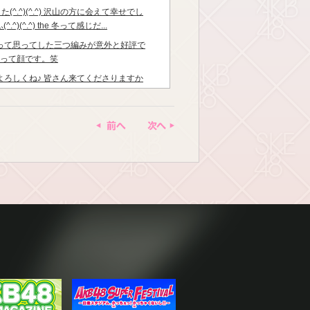
^.^)(^.^) 沢山の方に会えて幸せでし
(^.^)(^.^) the 冬って感じだ...
って思ってした三つ編みが意外と好評で
 って顔です。笑
よろしくね♪ 皆さん来てくださりますか
が悪くみえるきがする、、、。 だから写
すっ笑
前へ
次へ
はいろっ！ おやすみんみんぜみん！ o=￥=o
乂|ヽ |YY水YY| ＶY人YＶ Ｖ Ｖ ...
しめた❤️❤️ 皆さんの言葉で あぁ、や
こと分かってくれてるんだ って改めて思
う♪
テーマは、、、 スケジュール帳もって
からはじめるよ〜♪
手会よろしくねー(^.^)！！！ 寒さには気
めぇ〜！！！！
もう寝たかな、、、(°_°) ブログみてね
￥=o ~＼ﾊ――ﾊ／~ ∧ﾍ三/∧ ﾉ||ﾒ∀ﾒ