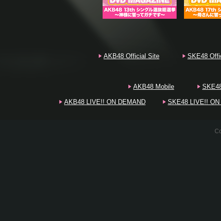
20
20
AKB48 Official Site
SKE48 Offic
AKB48 Mobile
SKE48
20
AKB48 LIVE!! ON DEMAND
SKE48 LIVE!! O
Co
20
20