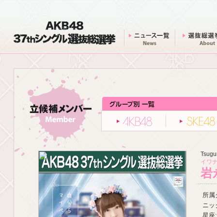
AKB48 37thシングル 選抜総選挙
ニュース一覧
AKB48
Tsugu
イワナ
岩
所属グ
ニッ
星座