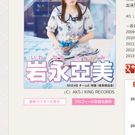
血液型
4/1
＜過
200
201
201
201
201
g
（C）AKS / KING RECORDS
20
立候補ポスターを表示
プロフィール写真を表示
20