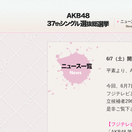
AKB48 37thシングル 選抜総選挙
6/7（土
平素より、
今回、6月7
フジテレビ
立候補者2
是非ご覧下
【フジテレ
「AKB48