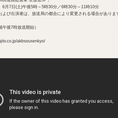
6月7日(土)午後5時～5時30分／6時30分～11時10分
および出演者は、放送局の都合により変更される場合がありま
域午後7時放送開始）
ujitv.co.jp/akbsousenkyo/