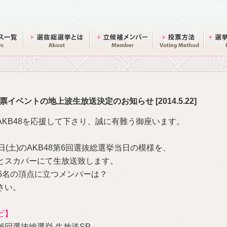
ニュース一覧
総選挙とは
立候補メンバー
投票方法
）開票イベントの地上波生放送決定のお知らせ
[2014.5.22]
AKB48を応援して下さり、誠に有難う御座います。
日(土)のAKB48第6回選抜総選挙当日の模様を、
とスカパーにて生放送致します。
96名の頂点に立つメンバーは？
さい。
ビ】
 第6回選抜総選挙 生放送SP」