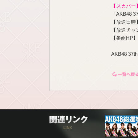
【スカパー
「AKB48 
【放送日時】 6
【放送チャン
【番組HP】
AKB48 3
関連リンク