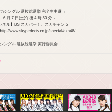
】
37thシングル 選抜総選挙 完全生中継 」
 月 7 日(土)午後 4 時 30 分～
ネル】BS スカパー！、スカチャン 5
http://www.skyperfectv.co.jp/special/akb48/
7thシングル 選抜総選挙 実行委員会
一覧ページに戻る