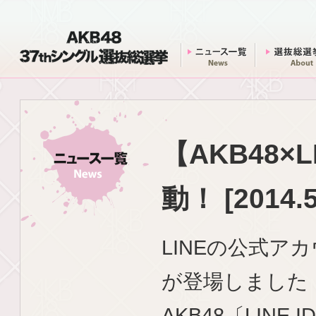
AKB48 37thシングル 選抜総選挙
ニュース一覧
【AKB48
動！
[2014.5
LINEの公式ア
が登場しました
AKB48〔LINE ID