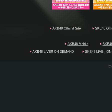
20
AKB48 Official Site
SKE48 Offic
AKB48 Mobile
SKE48
20
AKB48 LIVE!! ON DEMAND
SKE48 LIVE!! O
Co
20
20