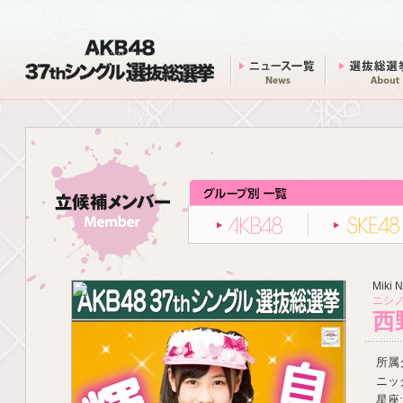
AKB48 37thシングル 選抜総選挙
ニュース一覧
AKB48
Miki N
ニシノ
西
所属グ
ニッ
星座