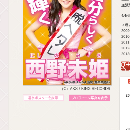
血液型
4/4
＜過
200
201
201
201
201
g
（C）AKS / KING RECORDS
20
立候補ポスターを表示
プロフィール写真を表示
20