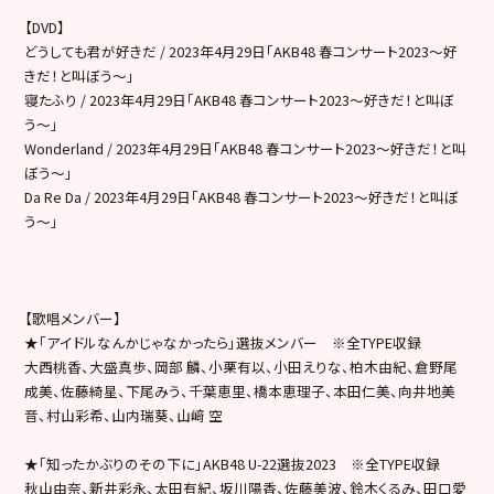
【DVD】
どうしても君が好きだ / 2023年4月29日「AKB48 春コンサート2023〜好
きだ！と叫ぼう〜」
寝たふり / 2023年4月29日「AKB48 春コンサート2023〜好きだ！と叫ぼ
う〜」
Wonderland / 2023年4月29日「AKB48 春コンサート2023〜好きだ！と叫
ぼう〜」
Da Re Da / 2023年4月29日「AKB48 春コンサート2023〜好きだ！と叫ぼ
う〜」
【歌唱メンバー】
★「アイドルなんかじゃなかったら」選抜メンバー ※全TYPE収録
大西桃香、大盛真歩、岡部 麟、小栗有以、小田えりな、柏木由紀、倉野尾
成美、佐藤綺星、下尾みう、千葉恵里、橋本恵理子、本田仁美、向井地美
音、村山彩希、山内瑞葵、山﨑 空
★「知ったかぶりのその下に」AKB48 U-22選抜2023 ※全TYPE収録
秋山由奈、新井彩永、太田有紀、坂川陽香、佐藤美波、鈴木くるみ、田口愛