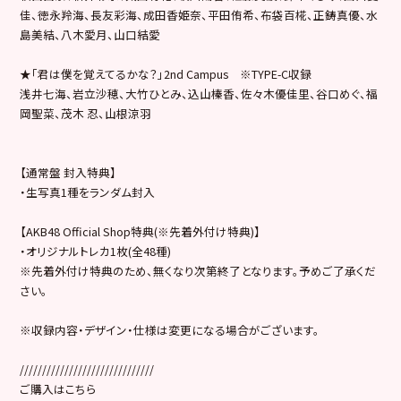
佳、徳永羚海、長友彩海、成田香姫奈、平田侑希、布袋百椛、正鋳真優、水
島美結、八木愛月、山口結愛
★「君は僕を覚えてるかな？」2nd Campus ※TYPE-C収録
浅井七海、岩立沙穂、大竹ひとみ、込山榛香、佐々木優佳里、谷口めぐ、福
岡聖菜、茂木 忍、山根涼羽
【通常盤 封入特典】
・生写真1種をランダム封入
【AKB48 Official Shop特典(※先着外付け特典)】
・オリジナルトレカ1枚(全48種)
※先着外付け特典のため、無くなり次第終了となります。予めご了承くだ
さい。
※収録内容・デザイン・仕様は変更になる場合がございます。
//////////////////////////////
ご購入はこちら