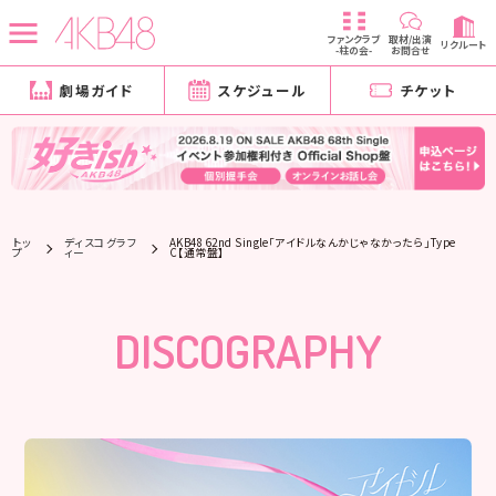
ファンクラブ
取材/出演
リクルート
-柱の会-
お問合せ
劇場ガイド
スケジュール
チケット
トッ
ディスコグラフ
AKB48 62nd Single「アイドルなんかじゃなかったら」Type
プ
ィー
C【通常盤】
DISCOGRAPHY