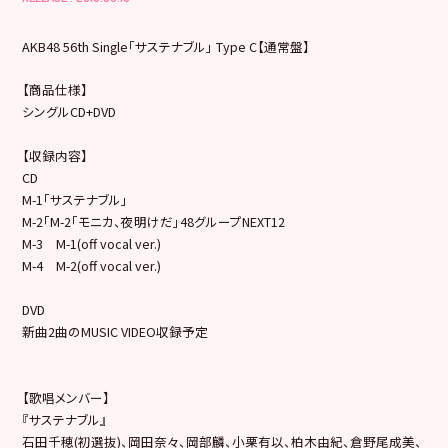
AKB48 56th Single「サステナブル」 Type C【通常盤】
【商品仕様】
シングルCD+DVD
【収録内容】
CD
M-1「サステナブル」
M-2「M-2「モニカ、夜明けだ」48グループNEXT12
M-3 M-1(off vocal ver.)
M-4 M-2(off vocal ver.)
DVD
新曲2曲のMUSIC VIDEO収録予定
【歌唱メンバー】
『サステナブル』
石田千穂(初選抜)、岡田奈々、岡部麟、小栗有以、柏木由紀、倉野尾成美、