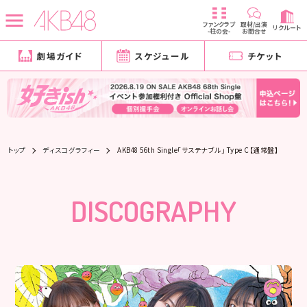
ファンクラブ
取材/出演
リクルート
-柱の会-
お問合せ
劇場ガイド
スケジュール
チケット
トップ
ディスコグラフィー
AKB48 56th Single「サステナブル」 Type C【通常盤】
DISCOGRAPHY