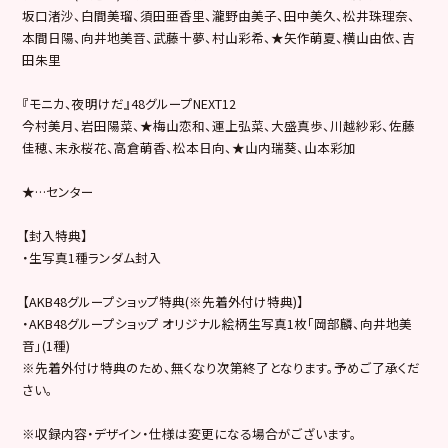
坂口渚沙、白間美瑠、須田亜香里、瀧野由美子、田中美久、松井珠理奈、
本間日陽、向井地美音、武藤十夢、村山彩希、★矢作萌夏、横山由依、吉
田朱里
『モニカ、夜明けだ』48グループNEXT12
今村美月、岩田陽菜、★梅山恋和、運上弘菜、大盛真歩、川越紗彩、佐藤
佳穂、末永桜花、高倉萌香、松本日向、★山内瑞葵、山本彩加
★…センター
【封入特典】
・生写真1種ランダム封入
【AKB48グループショップ特典(※先着外付け特典)】
・AKB48グループショップ オリジナル絵柄生写真1枚「岡部麟、向井地美
音」(1種)
※先着外付け特典のため、無くなり次第終了となります。予めご了承くだ
さい。
※収録内容・デザイン・仕様は変更になる場合がございます。