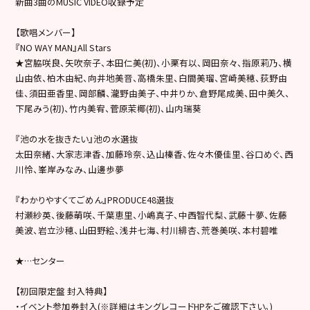
新曲3曲のMUSIC VIDEO収録予定
【歌唱メンバー】
『NO WAY MAN』All Stars
★宮脇咲良、矢吹奈子、本田仁美(初)、小栗有以、岡田奈々、指原莉乃、横
山由依、柏木由紀、向井地美音、高橋朱里、白間美瑠、宮崎美穂、荻野由
佳、須田亜香里、岡部麟、瀧野由美子、中井りか、倉野尾成美、田中美久、
下尾みう(初)、竹内美宥、菅原茉椰(初)、山内瑞葵
『池の水を抜きたい』池の水選抜
太田奈緒、大家志津香、加藤玲奈、込山榛香、佐々木優佳里、谷口めぐ、西
川怜、峯岸みなみ、山邊歩夢
『わかりやすくてごめん』PRODUCE48選抜
村瀬紗英、後藤萌咲、千葉恵里、小嶋真子、中西智代梨、武藤十夢、佐藤
美波、岩立沙穂、山田野絵、浅井七海、村川緋杏、荒巻美咲、本村碧唯
★…センター
【初回限定盤 封入特典】
・イベント参加券封入(※詳細はキングレコードHPをご確認下さい。)