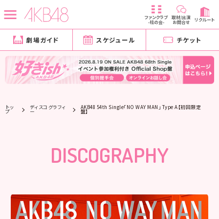
ファンクラブ
取材/出演
リクルート
-柱の会-
お問合せ
劇場ガイド
スケジュール
チケット
トッ
ディスコグラフィ
AKB48 54th Single「NO WAY MAN」 Type A【初回限定
プ
ー
盤】
DISCOGRAPHY