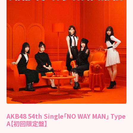
AKB48 54th Single「NO WAY MAN」 Type
A【初回限定盤】