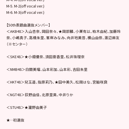
M-5. M-2(off vocal ver.)
M-6. M-3(off vocal ver.)
【50th表題曲選抜メンバー】
＜AKB48＞入山杏奈、岡田奈々、★岡部麟、小栗有以、柏木由紀、加藤玲
奈、小嶋真子、高橋朱里、峯岸みなみ、向井地美音、横山由依、渡辺麻友
（※センター）
＜SKE48＞★小畑優奈、須田亜香里、松井珠理奈
＜NMB48＞白間美瑠、山本彩加、山本彩、吉田朱里
＜HKT48＞兒玉遥、指原莉乃、★田中美久、松岡はな、宮脇咲良
＜NGT48＞荻野由佳、北原里英、中井りか
＜STU48＞★瀧野由美子
★…初選抜