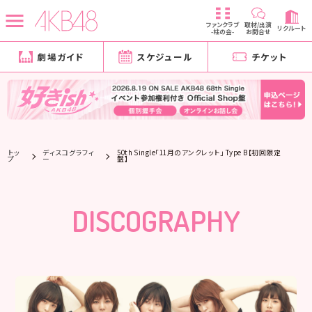
ファンクラブ
取材/出演
リクルート
-柱の会-
お問合せ
劇場ガイド
スケジュール
チケット
トッ
ディスコグラフィ
50th Single「11月のアンクレット」 Type B【初回限定
プ
ー
盤】
DISCOGRAPHY