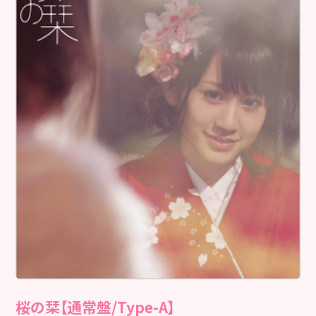
桜の栞【通常盤/Type-A】