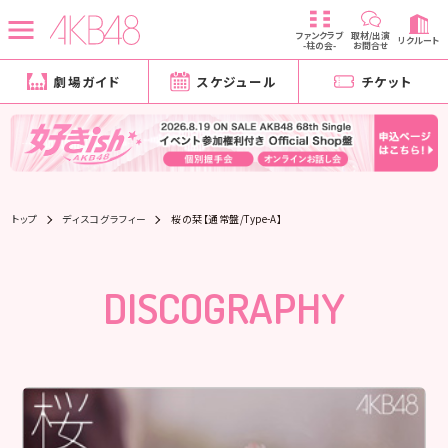
ファンクラブ
取材/出演
リクルート
-柱の会-
お問合せ
劇場ガイド
スケジュール
チケット
トップ
ディスコグラフィー
桜の栞【通常盤/Type-A】
DISCOGRAPHY