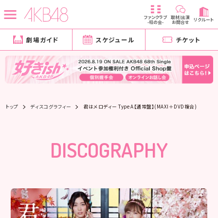
ファンクラブ
取材/出演
リクルート
-柱の会-
お問合せ
劇場ガイド
スケジュール
チケット
トップ
ディスコグラフィー
君はメロディー Type A【通常盤】(MAXI＋DVD複合)
DISCOGRAPHY