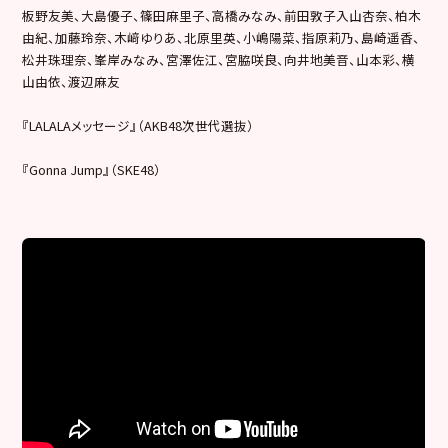
板野友美、大島優子、篠田麻里子、高橋みなみ、前田敦子入山杏奈、柏木
由紀、加藤玲奈、木﨑ゆりあ、北原里英、小嶋陽菜、指原莉乃、島崎遥香、
松井珠理奈、峯岸みなみ、宮澤佐江、宮脇咲良、向井地美音、山本彩、横
山由依、渡辺麻友
『LALALAメッセージ』（AKB48次世代選抜）
『Gonna Jump』（SKE48）