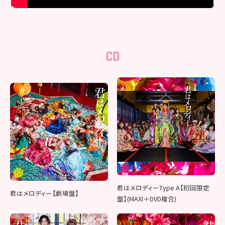
CD
君はメロディーType A【初回限定
君はメロディー【劇場盤】
盤】(MAXI＋DVD複合)