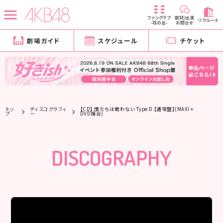
ファンクラブ
取材/出演
リクルート
-柱の会-
お問合せ
劇場ガイド
スケジュール
チケット
トッ
ディスコグラフィ
【CD】 僕たちは戦わない Type D 【通常盤】(MAXI＋
プ
ー
DVD複合)
DISCOGRAPHY