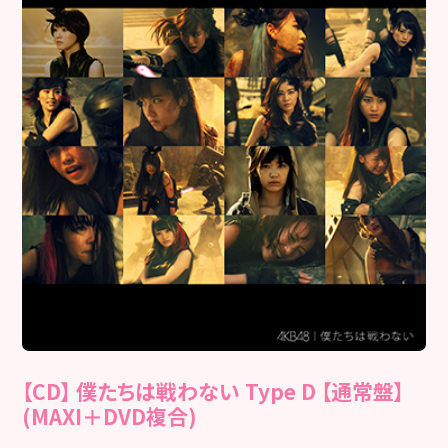
【CD】 僕たちは戦わない Type D 【通常盤】
(MAXI＋DVD複合)