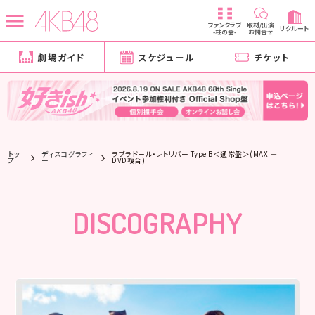
ファンクラブ
取材/出演
リクルート
-柱の会-
お問合せ
劇場ガイド
スケジュール
チケット
トッ
ディスコグラフィ
ラブラドール・レトリバー Type B＜通常盤＞(MAXI＋
プ
ー
DVD複合)
DISCOGRAPHY