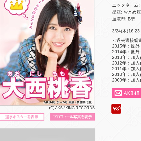
ニックネーム:
星座: おとめ座
血液型: B型
3/24(木)16:
＜過去選抜総
2015年：圏外
2014年：圏外
2013年：加入
2012年：加入
2011年：加入
2010年：加入
2009年：加入
755
(C) AKS / KING RECORDS
立候補ポスターを表示
プロフィール写真を表示