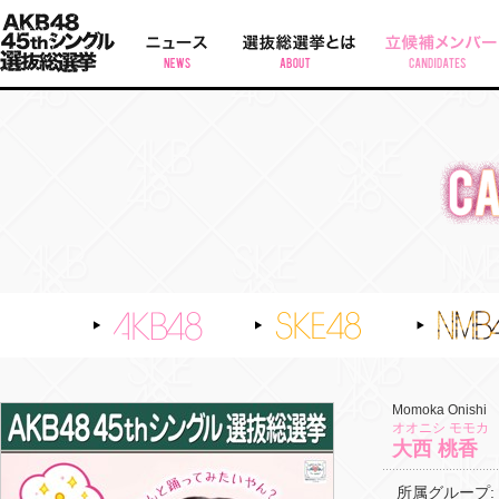
AKB48
SKE48
Momoka Onishi
オオニシ モモカ
大西 桃香
所属グループ: A