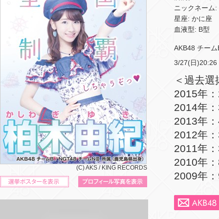
ニックネーム:
星座: かに座
血液型: B型
AKB48 チームB
3/27(日)20:
＜過去選
2015年
2014年
2013年
2012年
2011年
2010年
(C) AKS / KING RECORDS
2009年
立候補ポスターを表示
プロフィール写真を表示