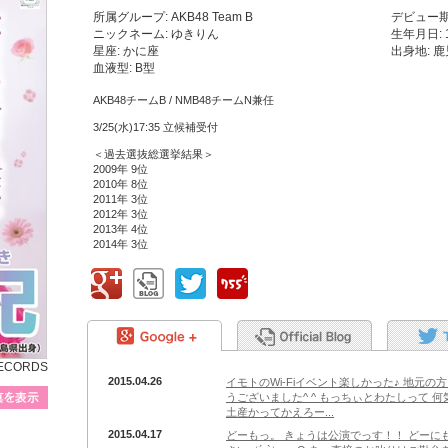
所属グループ: AKB48 Team B
デビュー期:
ニックネーム: ゆきりん
生年月日: 
星座: かに座
出身地: 
血液型: B型
AKB48チームB / NMB48チームN兼任
3/25(水)17:35 立候補受付
＜過去選抜総選挙結果＞
2009年 9位
2010年 8位
2011年 3位
2012年 3位
2013年 4位
2014年 3位
google+
BLOG
Twitter
755
google+
BLOG
RECORDS
2015.04.26
イモトのWi-Fiイベント楽しかった♪ 地元
プロフィール写真を表示
うございました^ ^ もっちぃとわたしって 
土産かってかえろー...
2015.04.17
どーもっ。 きょうは公演でっす！！ どーに