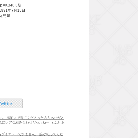
 AKB48 3期
1991年7月15日
鹿児島県
Twitter
の方も、福岡まで来てくださった方もありがと
何気にレアな組み合わせだったねー うふふ お
もダイエットできません。 誰か叱ってくだ