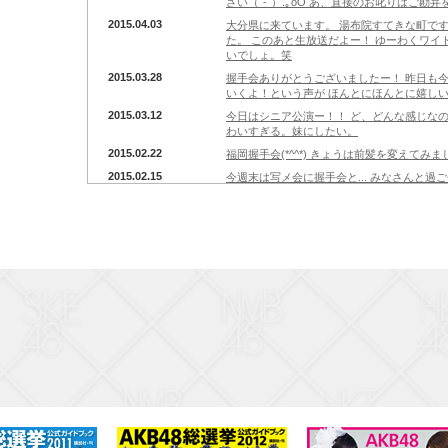
さい（´-`）.｡oO あ、直接のお叱りはご勘弁
2015.04.03
大分県に来ています。 湯布院すてきな町ですね(
た。 このあと生放送だよー！ ゆーわくワイ
いでしょ。笑
2015.03.28
握手会ありがとうございましたー！ 昨日も今日も
いくよ！という声が ほんとにほんとに嬉しい
2015.03.12
今日はシニア公演ー！！ ど、どんな感じなのかしら
わいすぎる。妹にしたい。
2015.02.22
福岡握手会(*^^*) きょうは前髪を変えてみ
2015.02.15
今週末は写メ会に握手会と... みなさんと過ご
らダイエットしまーす
2015.02.02
チカチカするレモン見つけた🍋 ふなっしー
2015.01.31
なんだろこれ。
2015.01.23
リクアワ3日目 たのしかったーー！！ 大人数
ない 制服の衣装着ると厳しいけどいいじゃな
2015.01.21
ここがロドスだ、ここで跳べ！ AKBの新し
しけむし チームB曲もあります。ロンリネス
2015.01.17
おはようございます(*^^*) 朝から撮影ー！
です！ ぜひチェックを♪
2015.01.12
NMB個別握手会なう。 焼鳥おいしい！！
2014.12.21
今日は喋り日。 珍しく映画観に行きたい気分
いのです( ´･ᴗ･` )
2014.12.14
朝ですよー！ 今日は久しぶりの写真会ですね^