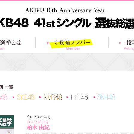
総選挙とは
立候補メンバー
AKB48
SKE48
NMB48
HKT48
SNH48
Yuki Kashiwagi
カシワギ ユキ
柏木 由紀