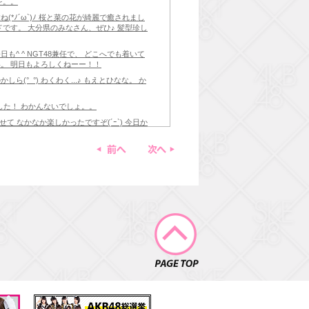
を。。
*ﾉ´ω`)ﾉ 桜と菜の花が綺麗で癒されまし
ドです。 大分県のみなさん、ぜひ♪ 髪型珍し
^ ^ NGT48兼任で、 どこへでも着いて
。 明日もよろしくねーー！！
(°_°) わくわく...♪ もえとひなな。 か
ました！ わかんないでしょ。。
せて なかなか楽しかったですぞ(´ｰ`) 今日か
前へ
次へ
！！！！
曲たくさん^ ^ ツインテールだっていいじゃ
い まだまだがんばるよー！（笑）
いアルバムです。 ソロ曲もあります。よわむ
クラブ 聴いてねーー！
PAGE TOP
 顔が起きない。。。 あ。 【EX大衆】発売中
！ 観たい映画はなんなのかって？ 特にな
 ^ たのしみ♪♪ テンションあがる音楽聴き