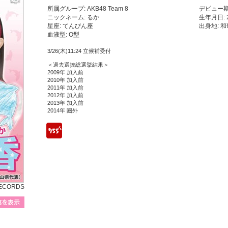
所属グループ: AKB48 Team 8
デビュー期
ニックネーム: るか
生年月日: 
星座: てんびん座
出身地: 
血液型: O型
3/26(木)11:24 立候補受付
＜過去選抜総選挙結果＞
2009年 加入前
2010年 加入前
2011年 加入前
2012年 加入前
2013年 加入前
2014年 圏外
755
RECORDS
プロフィール写真を表示