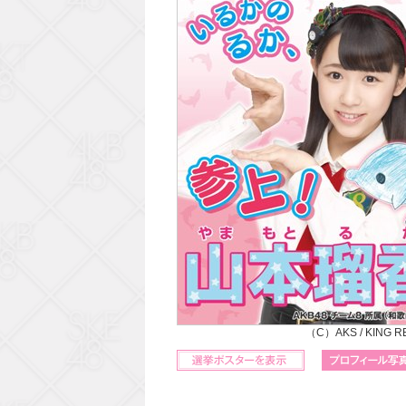
（C）AKS / KING 
立候補ポスターを表示