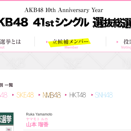
総選挙とは
立候補メンバー
AKB48
SKE48
NMB48
HKT48
SNH48
Ruka Yamamoto
ヤマモト ルカ
山本 瑠香