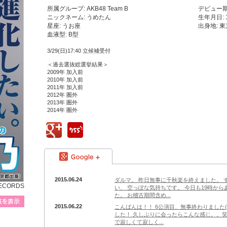
所属グループ: AKB48 Team B
デビュー期:
ニックネーム: うめたん
生年月日: 
星座: うお座
出身地: 
血液型: B型
3/29(日)17:40 立候補受付
＜過去選抜総選挙結果＞
2009年 加入前
2010年 加入前
2011年 加入前
2012年 圏外
2013年 圏外
2014年 圏外
google+
755
google+
2015.06.24
ダルマ。 昨日無事に千秋楽を終えました。 
RECORDS
い、 空っぽな気持ちです。 今日も19時か
た。 お稽古期間含め...
プロフィール写真を表示
2015.06.22
こんばんは！！ 6公演目、無事終わりました(´
した！ 久しぶりに会ったらこんな感じ。。笑
で寂しくて寂しく...