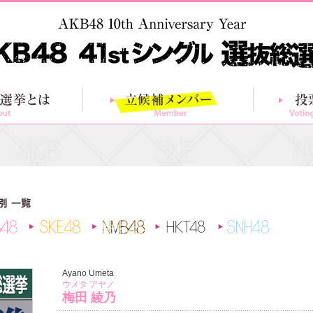
総選挙とは
立候補メンバー
AKB48
SKE48
NMB48
HKT48
SNH48
Ayano Umeta
ウメタ アヤノ
梅田 綾乃