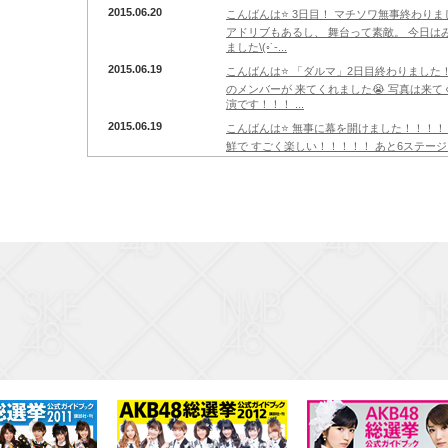
2015.06.20
こんばんは⭐️ 3日目！ マチソワ無事終わり
アドリブもあるし、 舞台って素敵。 今日
ました\(◦︎˙-...
2015.06.19
こんばんは⭐️ 「ダルマ」2日目終わりました
のメンバーが 来てくれました😭 写真は来て
演です！！！ ...
2015.06.19
こんばんは⭐️ 無事に幕を開けました！！！
鮮で すごく楽しい！！！！！ あと6ステージ。 
ー...
2015.06.17
こんばんは( •̀ᴗ•́ )و ̑̑ 今日はついに小屋入りしました！！ 明日、初日です。 もうすでに緊
張してます。 初めはどうなるかと思いました
と一緒...
2015.06.15
美月はチームが離れてから なかなか会えな
した笑顔で うめたーんって寄ってきてくれる
ですって言ってくれて、 私がなっ...
2015.06.14
こんばんは⭐️ 今日は通し稽古を2回やりました
ることは全然違くて、 今日もたくさん発見が
張してる私に 座長...
2015.06.12
こんばんは☆ アメスタ見てくださった皆さん
じで皆さんと、 わいわい楽しんでます( ⸝⸝•ᴗ•
じです…笑...
2015.06.11
こんばんは☆ お稽古終わりました(・∀・)
ことに気づけました☺️ 本番に向けて明日から
て！！！！ 明日アメスタ...