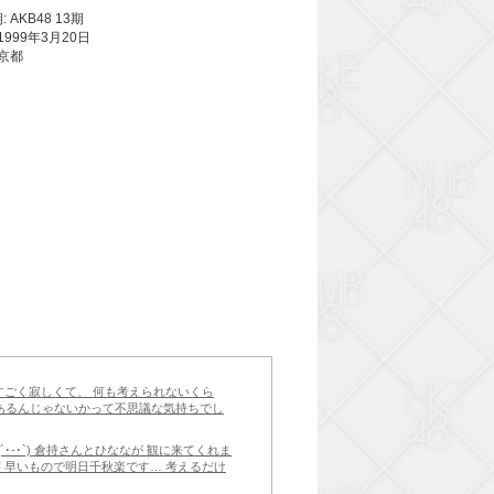
 AKB48 13期
1999年3月20日
東京都
すごく寂しくて、 何も考えられないくら
らあるんじゃないかって不思議な気持ちでし
･-･`) 倉持さんとひななが 観に来てくれま
 早いもので明日千秋楽です… 考えるだけ