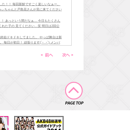
ました！！ 毎回新鮮ですごく楽しいなぁー。
はみぃちゃんと戸島花さんが見に来てください
！！ あっという間だなぁ… 今日もたくさん
くれた子の 見てください…笑 明日は2回公
！ 終始ドキドキしてました。 やっぱ舞台は新
毎日が初日！ 頑張ります(´･_･`) メンバ
前へ
次へ
が、 皆さんが助けてくださって、 皆さん
いことが多くて、 久しぶりに会うとキラキラ
。 瑞希ちゃんは、 入った頃から推しメン
PAGE TOP
>_< 1回目で感じたことと、 2回目で感じ
できました。 いつも稽古が始まる前、 緊
！！ ありがとうございました😭 あんな感
⸝⸝ )੭⁾⁾ お稽古もグダクダだけど あんな感
 言葉にできないけど今日は本当にたくさんの
も集中していきたいと思います‼︎ そし