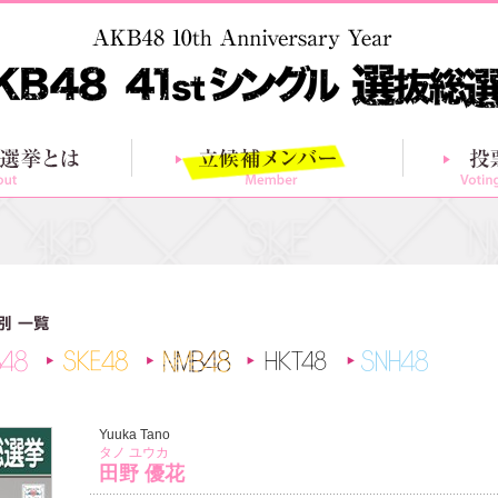
総選挙とは
立候補メンバー
AKB48
SKE48
NMB48
HKT48
SNH48
Yuuka Tano
タノ ユウカ
田野 優花