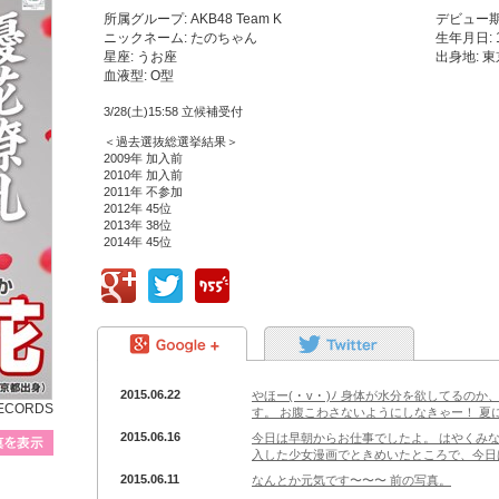
所属グループ: AKB48 Team K
デビュー期:
ニックネーム: たのちゃん
生年月日: 
星座: うお座
出身地: 
血液型: O型
3/28(土)15:58 立候補受付
＜過去選抜総選挙結果＞
2009年 加入前
2010年 加入前
2011年 不参加
2012年 45位
2013年 38位
2014年 45位
google+
Twitter
755
google+
Twitter
2015.06.22
やほー( ･ v ･ )ﾉ 身体が水分を欲して
RECORDS
す。 お腹こわさないようにしなきゃー！ 夏
プロフィール写真を表示
2015.06.16
今日は早朝からお仕事でしたよ。 はやくみ
入した少女漫画でときめいたところで、今日は
2015.06.11
なんとか元気です〜〜〜 前の写真。