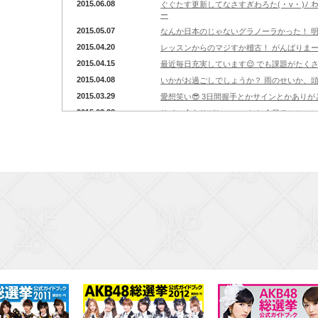
2015.06.08
ぐぐたす更新してなさすぎわろた( ･ v ･ 
ー
2015.05.07
なんか日本のじゃないグラノーラかった！ 明日た
2015.04.20
レッスンからのマジすか稽古！ がんばりまーーーす( 
2015.04.15
最近毎日充実しています😌 でも課題がたくさ
2015.04.08
いかがお過ごしでしょうか？ 雨のせいか、頭
2015.03.29
愛想笑い😎 3日間握手とかサインとかありが
2015.03.28
サイン会ありがとーーー！！ 今日テンション
した！ 去年はたせなかった目標を今年は達成
2015.03.21
にひ。 本日、わたしは東京公演ラストです
ばります笑
2015.03.19
初ANNでした！ すこしだけ仮眠していまか
ウィズの終演後にアフタートークだけ参加し
2015.03.15
今日は、リハ→舞台→リハ😵 つめつめだけ
2015.03.12
休演日あけの公演！！ 気合いいれていくでい
2015.03.10
本日も旅がはじまる〜^ ^ どきどき。
2015.03.09
昨日、無事に初日をむかえました。 すごか
景色絶対わすれない😢 今日はAKB活動です！
ドプレスジュースやる日。
2015.03.06
本日、最終場当たり。 ほんとにほんとに最後！
2015.03.04
アメスタ今日！19:30〜 プレミアム放送も^ ^
2015.03.01
もうすぐで初日です。 舞台のことしか考え