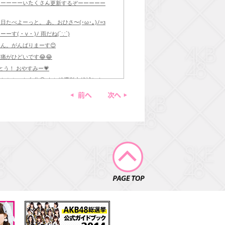
)ﾉ わーーーーいたくさん更新するぞーーーーー
べよーっと。 あ、おひさ〜(･ω･｡)ﾉ=з
･ v ･ )ﾉ 雨だね(´∵`)
ん。がんばりまーす😊
痛がひどいです😂😂
とう！ おやすみー💗
たかかった自分😂 あと総選挙立候補しま
できたらいいな^ ^
前へ
次へ
。 かといって意識しすぎずいつも通りでがん
らリハへ向かいます！。 そのあとは梅田さん
ます〜
どおいつけるようにがんばるーーーーー。
PAGE TOP
っ 今日トイレちか。笑
ったなぁスタンディングオベーション…あの
 今夜、明日へコンサートみてね^_^ コール
！！😳 がんばるぞーーーーー✊✊
てなったけど、初日をむかえるのと同時に誕