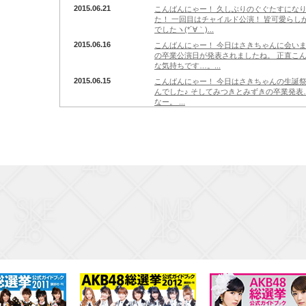
2015.06.21
こんばんにゃー！ 久しぶりのぐぐたすにな
た！ 一回目はチャイルド公演！ 皆可愛らし
でしたヽ(*´∀｀)...
2015.06.16
こんばんにゃー！ 今日はさきちゃんに会いま
の卒業公演日が発表されましたね。 正直こ
な気持ちです…。...
2015.06.15
こんばんにゃー！ 今日はさきちゃんの生誕祭で
んでした♪ そしてみつきとみずきの卒業発表
なー。 ...
2015.06.13
こんばんにゃー！ 今日はお母さんと 映画｢
とてもかっこよかったです(o>ω<o) そし
同じ服なん...
2015.06.11
こんばんにゃー！ 今日はお休みの日だった
(*´∀｀)ノ ボブぐらいの長さですね！ 次は
挑戦しようと...
2015.06.10
こんばんにゃー！ 今日はあん誰でした！ 見て
ーマはまりぱん祭り♪ 沢山の企画をしました
と思ったよ...
2015.06.08
こんばんにゃー！ 今日はお休みの日だったの
を食べに行ったよヽ(*´∀｀)ノ お肉の中で
曇空が多いけど...
2015.06.07
こんばんにゃー！ 今日は後夜祭でした(o>ω<
披露させていただきました！ 構成が難しか
思います！ ...
2015.06.06
こんばんにゃー！ 今日は総選挙でした！ 今