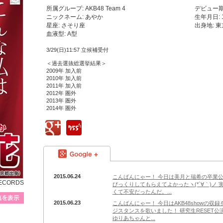
所属グループ: AKB48 Team 4
デビュー期:
ニックネーム: あやか
生年月日: 
星座: さそり座
出身地: 
血液型: A型
3/29(日)11:57 立候補受付
＜過去選抜総選挙結果＞
2009年 加入前
2010年 加入前
2011年 加入前
2012年 圏外
2013年 圏外
2014年 圏外
google+
755
google+
2015.06.24
こんばんにゃー！ 今日は美月と瑞希の卒業
RECORDS
びっくりしてもらえてよかったヽ(*´∀｀)ノ
くて不安だったんだ。...
プロフィール写真を表示
2015.06.23
こんばんにゃー！ 今日はAKB48showの
ジスタンスを歌いました！ 研究生RESET
ゆりあちゃんと...