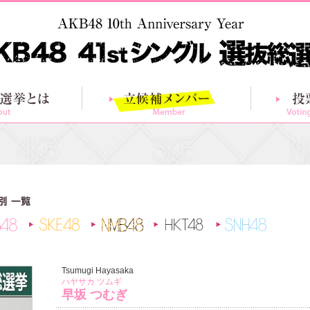
総選挙とは
立候補メンバー
AKB48
SKE48
NMB48
HKT48
SNH48
Tsumugi Hayasaka
ハヤサカ ツムギ
早坂 つむぎ