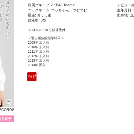
所属グループ: AKB48 Team 8
デビュー期
ニックネーム: つっちゃん、つむつむ
生年月日: 
星座: おうし座
出身地: 
血液型: B型
3/26(木)18:20 立候補受付
＜過去選抜総選挙結果＞
2009年 加入前
2010年 加入前
2011年 加入前
2012年 加入前
2013年 加入前
2014年 圏外
755
RECORDS
プロフィール写真を表示