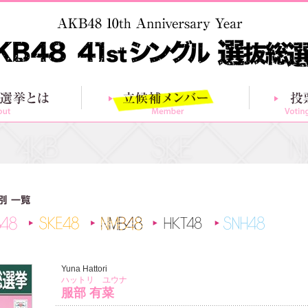
総選挙とは
立候補メンバー
AKB48
SKE48
NMB48
HKT48
SNH48
Yuna Hattori
ハットリ ユウナ
服部 有菜