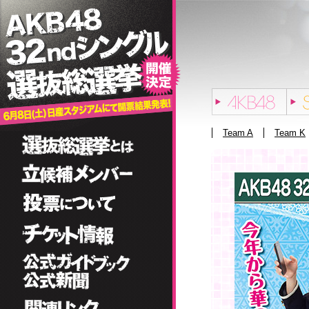
Team A
Team K