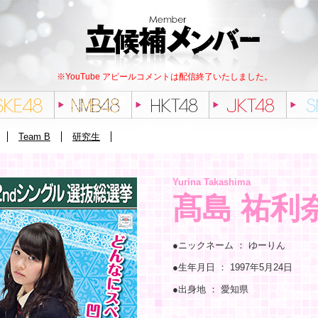
※YouTube アピールコメントは配信終了いたしました。
Team B
研究生
Yurina Takashima
髙島 祐利
●ニックネーム ：
ゆーりん
●生年月日 ：
1997年5月24日
●出身地 ：
愛知県