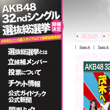
Team A
Team K