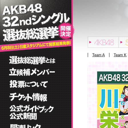
Team A
Team K