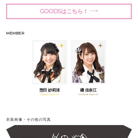
GOODSはこちら！
MEMBER
惣田 紗莉渚
磯 佳奈江
SKE48 Team KII
NMB48 Team M
衣装画像・その他の写真