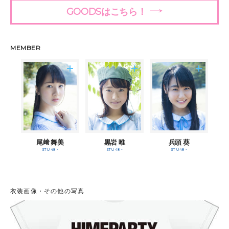
GOODSはこちら！
MEMBER
尾﨑 舞美
黒岩 唯
兵頭 葵
STU48 -
STU48 -
STU48 -
衣装画像・その他の写真