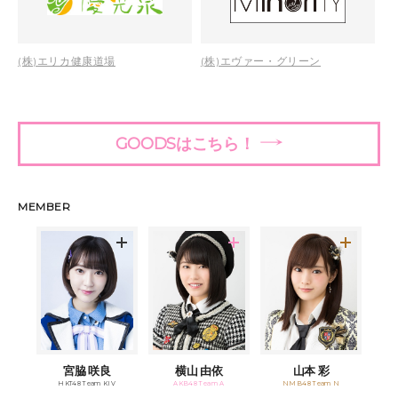
(株)エリカ健康道場
(株)エヴァー・グリーン
GOODSはこちら！
MEMBER
宮脇 咲良
横山 由依
山本 彩
HKT48 Team KIV
AKB48 Team A
NMB48 Team N