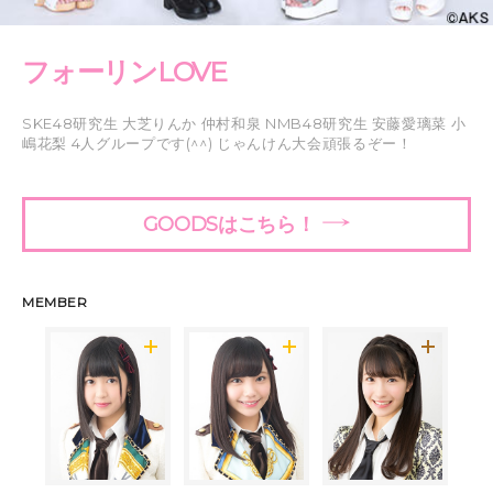
フォーリンLOVE
SKE48研究生 大芝りんか 仲村和泉 NMB48研究生 安藤愛璃菜 小
嶋花梨 4人グループです(^^) じゃんけん大会頑張るぞー！
GOODSはこちら！
MEMBER