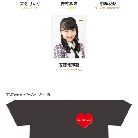
大芝 りんか
仲村 和泉
小嶋 花梨
SKE48 研究生
SKE48 研究生
NMB48 TeamN研究生
安藤 愛璃菜
NMB48 TeamM研究生
衣装画像・その他の写真