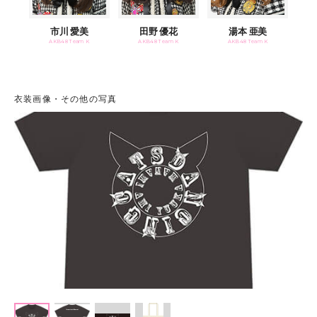
市川 愛美
田野 優花
湯本 亜美
AKB48 Team K
AKB48 Team K
AKB48 Team K
衣装画像・その他の写真