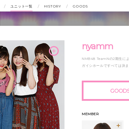
ユニット一覧
HISTORY
GOODS
nyamm
NMB48 TeamNの2期生に
ガイシホールですべては決ま
GOOD
MEMBER