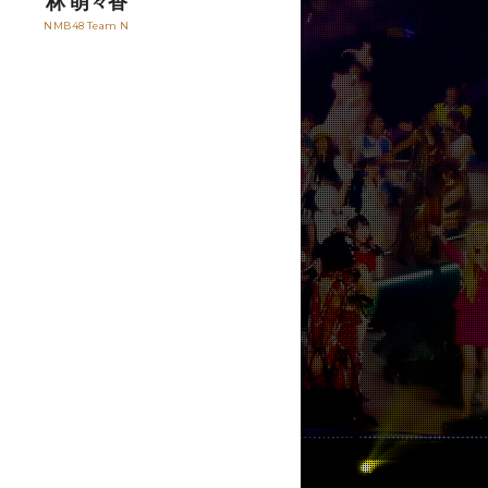
林 萌々香
NMB48 Team N