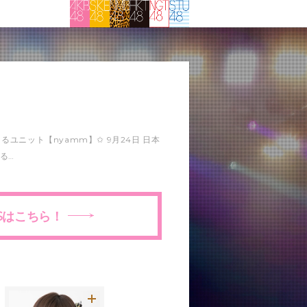
よるユニット【nyamm】✩ 9月24日 日本
る…
Sはこちら！