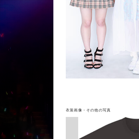
衣装画像・その他の写真