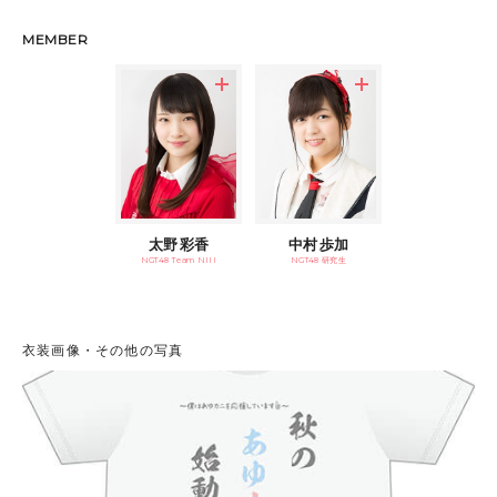
MEMBER
太野 彩香
中村 歩加
NGT48 Team NIII
NGT48 研究生
衣装画像・その他の写真