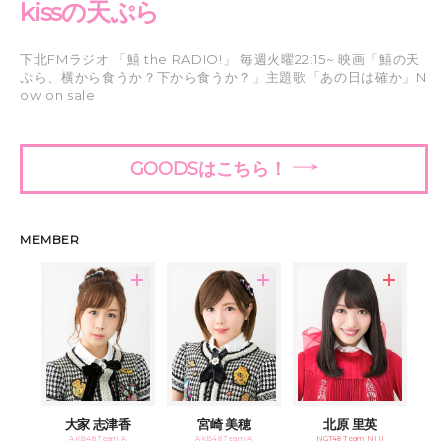
kissの天ぷら
下北FMラジオ 「鱚 the RADIO!」 毎週火曜22:15~ 映画「鱚の天
ぷら、横から食うか？下から食うか？」主題歌「あの日は確か」N
ow on sale
GOODSはこちら！
MEMBER
大家 志津香
宮崎 美穂
北原 里英
AKB48 Team A
AKB48 Team A
NGT48 Team NIII