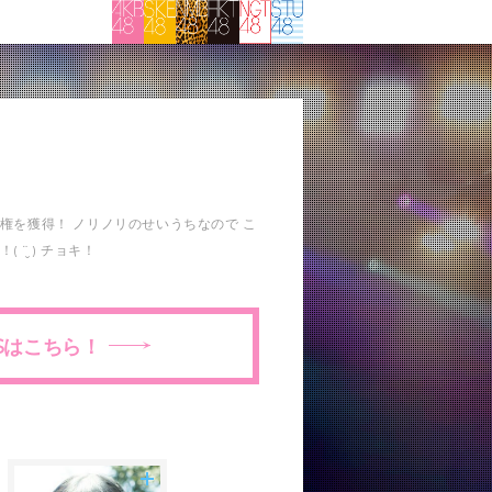
権を獲得！ ノリノリのせいうちなので こ
¨̮ ) チョキ！
Sはこちら！