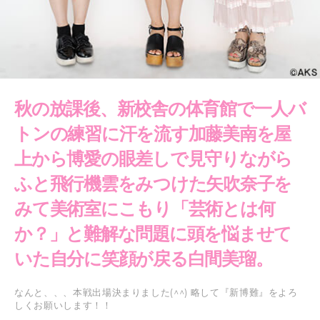
秋の放課後、新校舎の体育館で一人バ
トンの練習に汗を流す加藤美南を屋
上から博愛の眼差しで見守りながら
ふと飛行機雲をみつけた矢吹奈子を
みて美術室にこもり「芸術とは何
か？」と難解な問題に頭を悩ませて
いた自分に笑顔が戻る白間美瑠。
なんと、、、本戦出場決まりました(^^) 略して『新博難』をよろ
しくお願いします！！