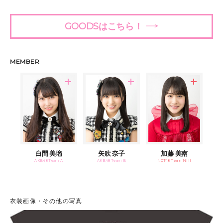
GOODSはこちら！
MEMBER
白間 美瑠
矢吹 奈子
加藤 美南
AKB48 Team A
AKB48 Team B
NGT48 Team NIII
衣装画像・その他の写真