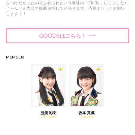
をつけたかったのでふわふわという意味の「Fluffy」にしました♪
じゃんけん大会で優勝目指して頑張ります。応援よろしくお願い
します！！
GOODSはこちら！
MEMBER
渥美 彩羽
坂本 真凛
SKE48 研究生
SKE48 研究生