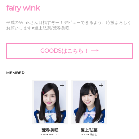
fairy w!nk
平成のWinkさん目指すぞー！デビューできるよう、応援よろしく
お願いします♥運上弘菜/荒巻美咲
GOODSはこちら！
MEMBER
荒巻 美咲
運上 弘菜
HKT48 Team TⅡ
HKT48 研究生