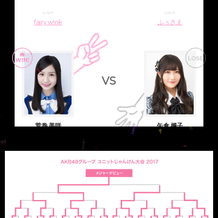
UNIT
UNIT
fairy w!nk
ふぅさえ
VS
荒巻 美咲
矢倉 楓子
HKT48 Team TⅡ
NMB48 Team BII
準決勝
UNIT
UNIT
ふぅさえ
kissの天ぷら