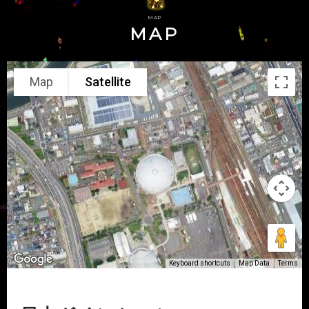
-
MAP
MAP
UNIT
UNIT
LIL
kissの天ぷら
Map
Satellite
VS
佐藤 佳穂
大家 志津香
SKE48 研究生
AKB48 Team A
-
Keyboard shortcuts
Map Data
Terms
UNIT
UNIT
ひまちょパンダ
栄6期生