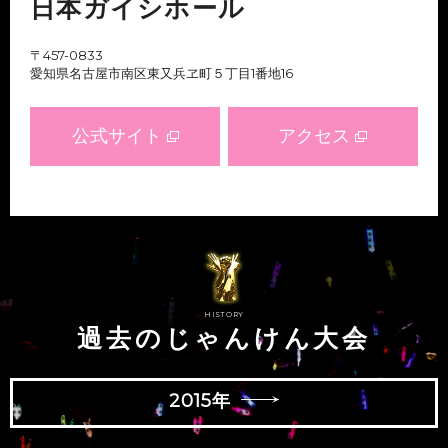
日本ガイシホール
〒457-0833
愛知県名古屋市南区東又兵ヱ町５丁目1番地16
VS
公式サイト
アクセス
馬 嘉伶
日高 優月
AKB48 Team B
SKE48 Team KII
-
UNIT
UNIT
HISTORY
さくらんぼの妖精
kissの天ぷら
過去のじゃんけん大会
2015年
VS