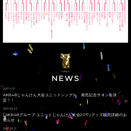
VS
矢倉 楓子
大家 志津香
NMB48 Team BII
AKB48 Team A
準決勝
NEWS
NEWS
UNIT
UNIT
白井 琴望
fairy w!nk
2017.11.17
AKB48じゃんけん大会ユニットシングル 発売記念サイン会決
定！！
2017.09.23
｢AKB48グループ ユニットじゃんけん大会2017｣グッズ販売詳細のお
VS
知らせ
2017.09.21