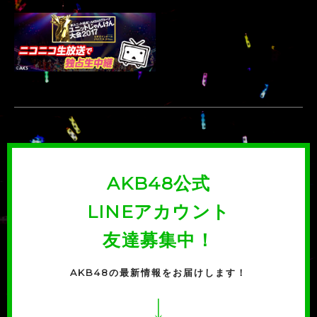
SKE48 研究生
AKB48 Team B
-
UNIT
UNIT
栄6期生
鹿vs熊
VS
AKB48公式
LINEアカウント
山田 樹奈
友達募集中！
鵜野 みずき
SKE48 Team S
NMB48 Team M
AKB48の最新情報をお届けします！
-
UNIT
UNIT