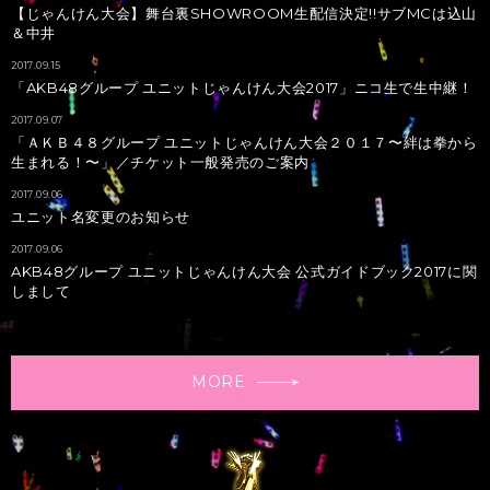
【じゃんけん大会】舞台裏SHOWROOM生配信決定!!サブMCは込山
＆中井
白井 琴望
荒巻 美咲
2017.09.15
SKE48 Team KII
HKT48 Team TⅡ
「AKB48グループ ユニットじゃんけん大会2017」ニコ生で生中継！
2017.09.07
-
「ＡＫＢ４８グループ ユニットじゃんけん大会２０１７〜絆は拳から
生まれる！〜」／チケット一般発売のご案内
UNIT
UNIT
2017.09.06
栄6期生
kissの天ぷら
ユニット名変更のお知らせ
2017.09.06
AKB48グループ ユニットじゃんけん大会 公式ガイドブック2017に関
しまして
VS
MORE
北野 瑠華
北原 里英
SKE48 Team KII
NGT48 Team NIII