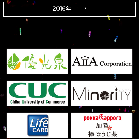
2016年
菅原 りこ
北原 里英
NGT48 Team NIII
NGT48 Team NIII
-
UNIT
UNIT
LIL
せいうち
VS
佐藤 佳穂
福岡 聖菜